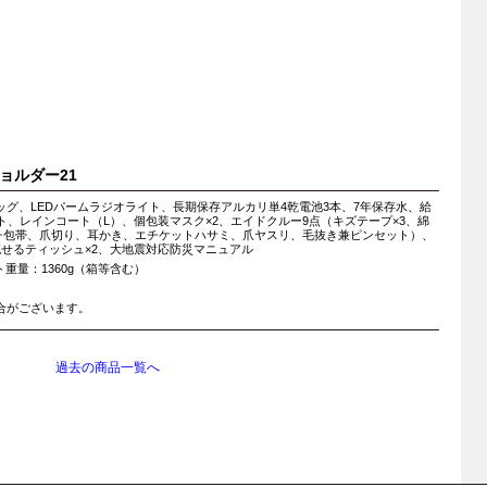
ショルダー21
グ、LEDパームラジオライト、長期保存アルカリ単4乾電池3本、7年保存水、給
ト、レインコート（L）、個包装マスク×2、エイドクルー9点（キズテープ×3、綿
ッチ包帯、爪切り、耳かき、エチケットハサミ、爪ヤスリ、毛抜き兼ピンセット）、
せるティッシュ×2、大地震対応防災マニュアル
ット重量：1360g（箱等含む）
合がございます。
過去の商品一覧へ