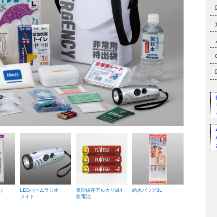
L）
LEDパームラジオ
長期保存アルカリ単4
給水バッグ3L
ライト
乾電池