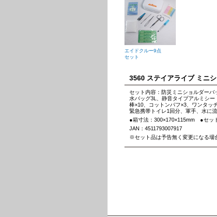
エイドクルー9点
セット
3560 ステイアライブ ミニ
セット内容：防災ミニショルダーバッ
水バッグ3L、静音タイプアルミシー
棒×10、コットンパフ×3、ワンタ
緊急携帯トイレ1回分、軍手、水に流
●箱寸法：300×170×115mm ●セ
JAN：4511793007917
※セット品は予告無く変更になる場