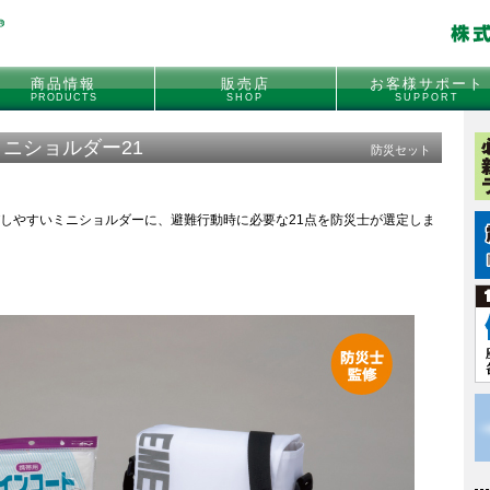
商品情報
販売店
お客様サポート
PRODUCTS
SHOP
SUPPORT
ミニショルダー21
防災セット
しやすいミニショルダーに、避難行動時に必要な21点を防災士が選定しま