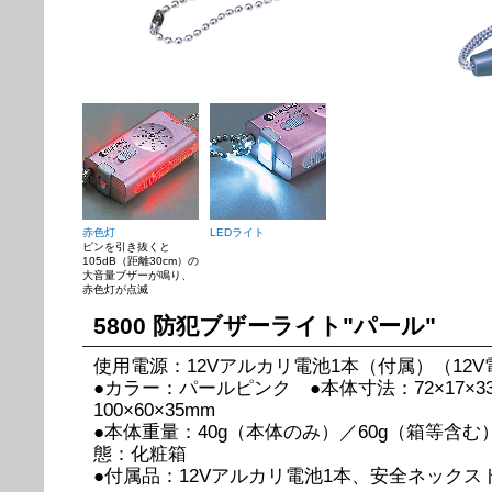
赤色灯
LEDライト
ピンを引き抜くと
105dB（距離30cm）の
大音量ブザーが鳴り、
赤色灯が点滅
5800 防犯ブザーライト"パール"
使用電源：12Vアルカリ電池1本（付属）（12V電池
●カラー：パールピンク ●本体寸法：72×17×3
100×60×35mm
●本体重量：40g（本体のみ）／60g（箱等含む
態：化粧箱
●付属品：12Vアルカリ電池1本、安全ネック